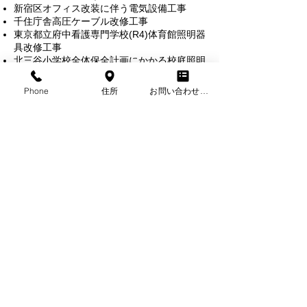
新宿区オフィス改装に伴う電気設備工事
千住庁舎高圧ケーブル改修工事
東京都立府中看護専門学校(R4)体育館照明器
具改修工事
北三谷小学校全体保全計画にかかる校庭照明
設備設置工事(II期)
神明障がい福祉施設電話設備改修工事
Phone
住所
お問い合わせフォーム
見沼代親水公園駅自転車駐車場電灯設備改修
工事
4足立市場大物御売場照明設備改修工事
2021年
太田区オフィス改装に伴う電気設備工事
江東区オフィス改装に伴う電気設備工事
大和市某工場電気設備工事
品川区オフィス改装に伴う電気設備工事
港区店舗改装に伴う電気設備工事
川崎市マンション改装に伴う電気設備工事
練馬区マンション改装に伴う電気設備工事
渋谷区店舗改装に伴う電気設備工事